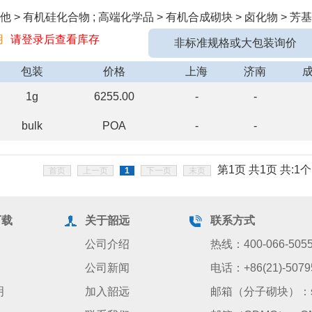
 > 有机硅化合物 ; 高端化学品 > 有机合成砌块 > 卤化物 > 芳基
用
请登录后查看库存
非标准规格或大包装询价
包装
价格
上海
济南
1g
6255.00
-
-
bulk
POA
-
-
第1页 共1页 共:1个
首页
上一页
1
下一页
末页
下载
关于韶远
联系方式
公司介绍
热线：400-066-505
公司新闻
电话：+86(21)-5079
明
加入韶远
邮箱（分子砌块）：sale