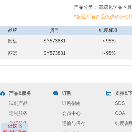
产品分类： 高端化学品 > 其他
* 韶远所有产品仅供科研使
品牌
货号
纯度标准
韶远
SY573881
＞95%
韶远
SY573881
＞95%
产品&服务
订购
支持&
试剂产品
订购指南
SDS
定制服务
会员中心
COA
分析服务
运输与保存
纯度说
倡议书