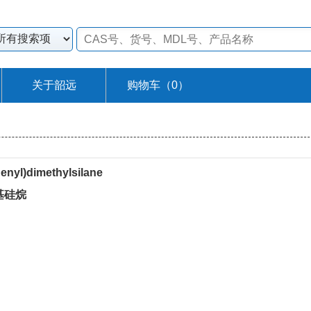
关于韶远
购物车（
0
）
enyl)dimethylsilane
甲基硅烷