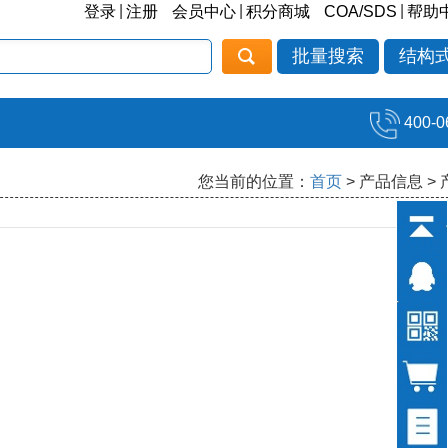
|
|
|
登录
注册
会员中心
积分商城
COA/SDS
帮助
批量搜索
结构
400-0
您当前的位置：
首页
> 产品信息 >