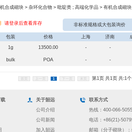
机合成砌块 > 杂环化合物 > 吡啶类 ; 高端化学品 > 有机合成砌块
用
请登录后查看库存
非标准规格或大包装询价
包装
价格
上海
济南
1g
13500.00
-
-
bulk
POA
-
-
第1页 共1页 共:1个
首页
上一页
1
下一页
末页
下载
关于韶远
联系方式
公司介绍
热线：400-066-505
公司新闻
电话：+86(21)-5079
明
加入韶远
邮箱（分子砌块）：sale