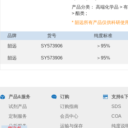
产品分类： 高端化学品 > 有
> 酯类 ;
* 韶远所有产品仅供科研使
品牌
货号
纯度标准
韶远
SY573906
＞95%
韶远
SY573906
＞95%
产品&服务
订购
支持&
试剂产品
订购指南
SDS
定制服务
会员中心
COA
分析服务
运输与保存
纯度说