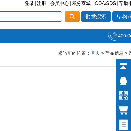
|
|
|
登录
注册
会员中心
积分商城
COA/SDS
帮助
批量搜索
结构
400-0
您当前的位置：
首页
> 产品信息 >