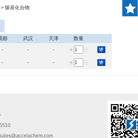
 > 羰基化合物
成都
武汉
天津
数量
-
-
-
-
-
-
5
5510
s@accelachem.com