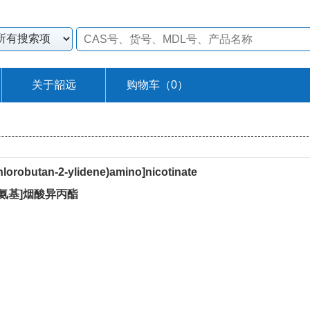
关于韶远
购物车（
0
）
hlorobutan-2-ylidene)amino]nicotinate
亚基)氨基]烟酸异丙酯