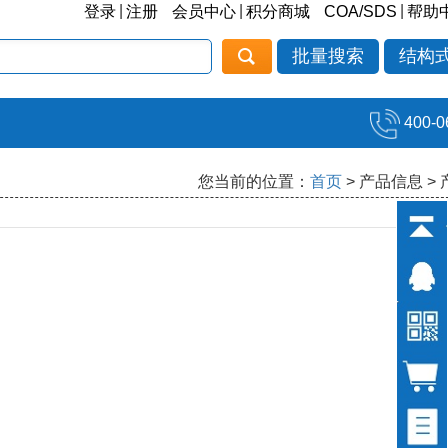
|
|
|
登录
注册
会员中心
积分商城
COA/SDS
帮助
批量搜索
结构
400-0
您当前的位置：
首页
> 产品信息 >