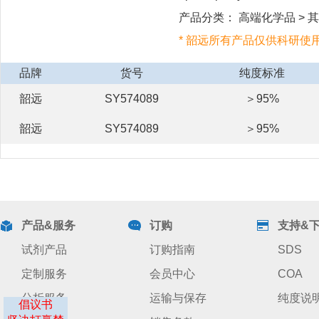
产品分类： 高端化学品 > 其他
* 韶远所有产品仅供科研使
品牌
货号
纯度标准
韶远
SY574089
＞95%
韶远
SY574089
＞95%
产品&服务
订购
支持&
试剂产品
订购指南
SDS
定制服务
会员中心
COA
分析服务
运输与保存
纯度说
倡议书