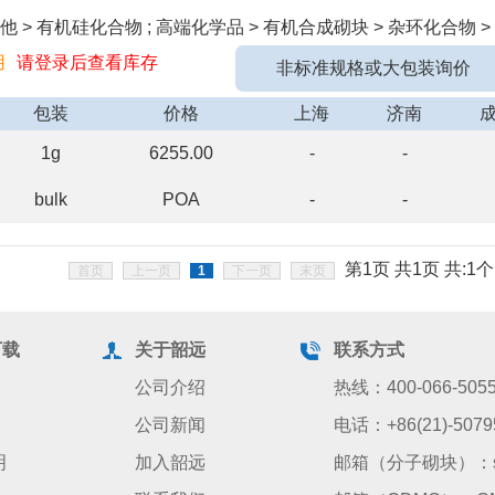
 > 有机硅化合物 ; 高端化学品 > 有机合成砌块 > 杂环化合物 > 
用
请登录后查看库存
非标准规格或大包装询价
包装
价格
上海
济南
1g
6255.00
-
-
bulk
POA
-
-
第1页 共1页 共:1个
首页
上一页
1
下一页
末页
下载
关于韶远
联系方式
公司介绍
热线：400-066-505
公司新闻
电话：+86(21)-5079
明
加入韶远
邮箱（分子砌块）：sale