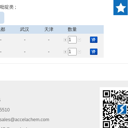
吡啶类 ;
成都
武汉
天津
数量
-
-
-
-
-
-
5
5510
s@accelachem.com