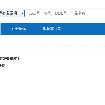
关于韶远
购物车（
0
）
ridyl)silane
硅烷