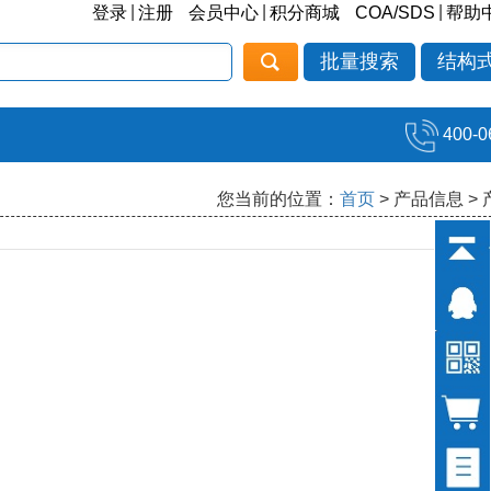
|
|
|
登录
注册
会员中心
积分商城
COA/SDS
帮助
批量搜索
结构
400-0
您当前的位置：
首页
> 产品信息 >