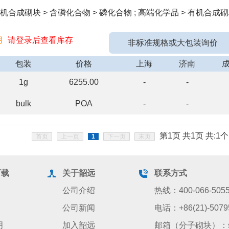
机合成砌块 > 含磷化合物 > 磷化合物 ; 高端化学品 > 有机合成砌
用
请登录后查看库存
非标准规格或大包装询价
包装
价格
上海
济南
1g
6255.00
-
-
bulk
POA
-
-
第1页 共1页 共:1个
首页
上一页
1
下一页
末页
下载
关于韶远
联系方式
公司介绍
热线：400-066-505
公司新闻
电话：+86(21)-5079
明
加入韶远
邮箱（分子砌块）：sale