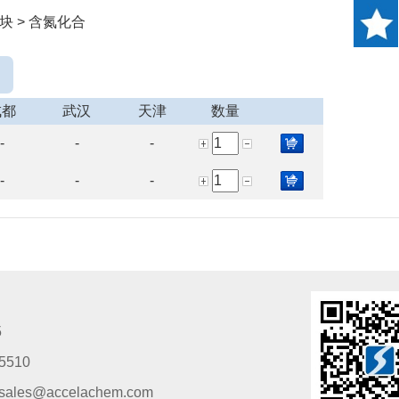
块 > 含氮化合
成都
武汉
天津
数量
-
-
-
-
-
-
5
5510
s@accelachem.com