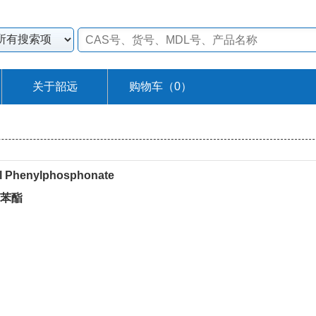
关于韶远
购物车（
0
）
yl Phenylphosphonate
]苯酯