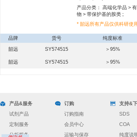
产品分类： 高端化学品 > 有
物 > 带保护基的胺类 ;
* 韶远所有产品仅供科研使
品牌
货号
纯度标准
韶远
SY574515
＞95%
韶远
SY574515
＞95%
产品&服务
订购
支持&
试剂产品
订购指南
SDS
定制服务
会员中心
COA
分析服务
运输与保存
纯度说