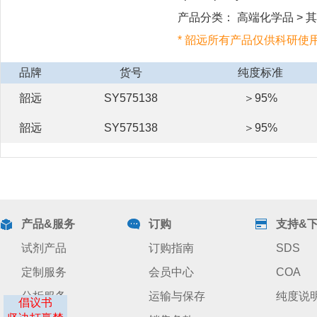
产品分类： 高端化学品 > 其
* 韶远所有产品仅供科研使
品牌
货号
纯度标准
韶远
SY575138
＞95%
韶远
SY575138
＞95%
产品&服务
订购
支持&
试剂产品
订购指南
SDS
定制服务
会员中心
COA
分析服务
运输与保存
纯度说
倡议书