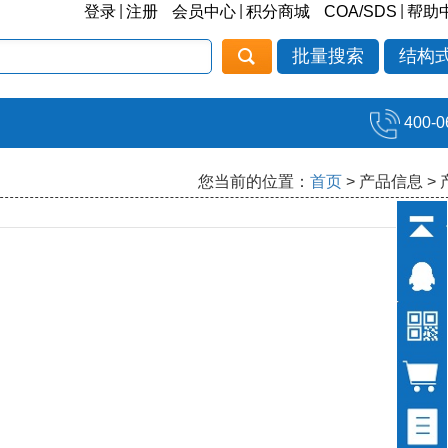
|
|
|
登录
注册
会员中心
积分商城
COA/SDS
帮助
批量搜索
结构
400-0
您当前的位置：
首页
> 产品信息 >