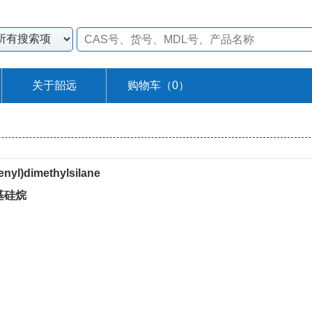
关于韶远
购物车（
0
）
enyl)dimethylsilane
甲基硅烷