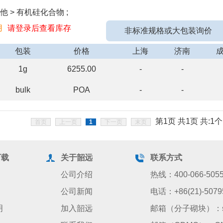
他 > 有机硅化合物 ;
用
请登录后查看库存
非标准规格或大包装询价
包装
价格
上海
济南
1g
6255.00
-
-
bulk
POA
-
-
第1页 共1页 共:1个
首页
上一页
1
下一页
末页
下载
关于韶远
联系方式
公司介绍
热线：400-066-505
公司新闻
电话：+86(21)-5079
明
加入韶远
邮箱（分子砌块）：sale