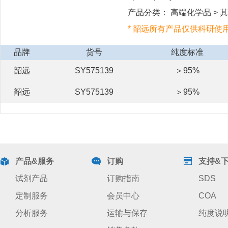
产品分类： 高端化学品 > 其他
* 韶远所有产品仅供科研使
品牌
货号
纯度标准
韶远
SY575139
＞95%
韶远
SY575139
＞95%
产品&服务
订购
支持&
试剂产品
订购指南
SDS
定制服务
会员中心
COA
分析服务
运输与保存
纯度说