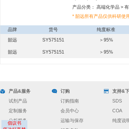
产品分类： 高端化学品 > 有机
* 韶远所有产品仅供科研使
品牌
货号
纯度标准
韶远
SY575151
＞95%
韶远
SY575151
＞95%
产品&服务
订购
支持&
试剂产品
订购指南
SDS
定制服务
会员中心
COA
分析服务
运输与保存
纯度说
倡议书