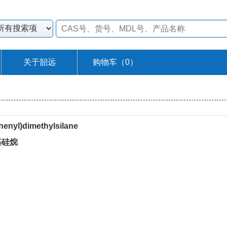
关于韶远
购物车（
0
）
phenyl)dimethylsilane
甲基硅烷