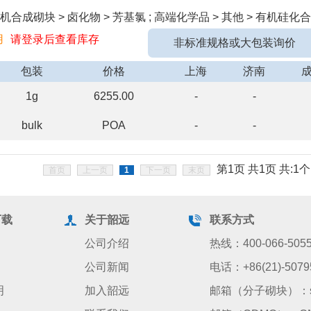
合成砌块 > 卤化物 > 芳基氯 ; 高端化学品 > 其他 > 有机硅化合
用
请登录后查看库存
非标准规格或大包装询价
包装
价格
上海
济南
1g
6255.00
-
-
bulk
POA
-
-
第1页 共1页 共:1个
首页
上一页
1
下一页
末页
下载
关于韶远
联系方式
公司介绍
热线：400-066-505
公司新闻
电话：+86(21)-5079
明
加入韶远
邮箱（分子砌块）：sale