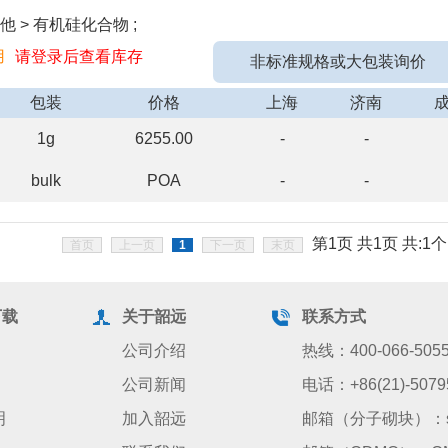
他 > 有机硅化合物 ;
用
请登录后查看库存
非标准规格或大包装询价
包装
价格
上海
济南
1g
6255.00
-
-
bulk
POA
-
-
第1页 共1页 共:1个
首页
上一页
1
下一页
末页
下载
关于韶远
联系方式
公司介绍
热线：400-066-505
公司新闻
电话：+86(21)-5079
明
加入韶远
邮箱（分子砌块）：sale