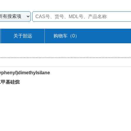
关于韶远
购物车（
0
）
yphenyl)dimethylsilane
)二甲基硅烷