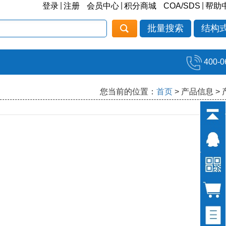
|
|
|
登录
注册
会员中心
积分商城
COA/SDS
帮助
批量搜索
结构
400-0
您当前的位置：
首页
> 产品信息 >