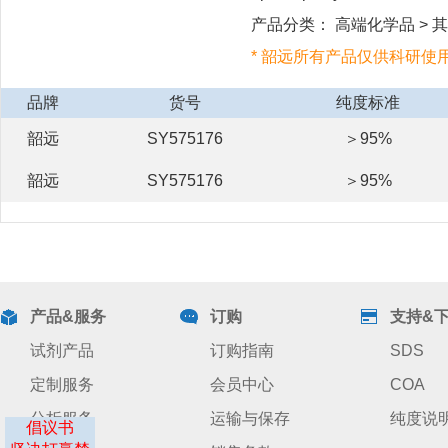
产品分类： 高端化学品 > 其
* 韶远所有产品仅供科研使
品牌
货号
纯度标准
韶远
SY575176
＞95%
韶远
SY575176
＞95%
产品&服务
订购
支持&
试剂产品
订购指南
SDS
定制服务
会员中心
COA
分析服务
运输与保存
纯度说
倡议书