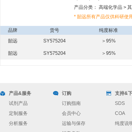
产品分类： 高端化学品 > 其他
* 韶远所有产品仅供科研使
品牌
货号
纯度标准
韶远
SY575204
＞95%
韶远
SY575204
＞95%
产品&服务
订购
支持&
试剂产品
订购指南
SDS
定制服务
会员中心
COA
分析服务
运输与保存
纯度说