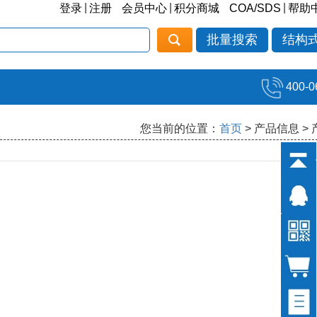
|
|
|
登录
注册
会员中心
积分商城
COA/SDS
帮助
批量搜索
结构
400-0
您当前的位置：
首页
> 产品信息 >