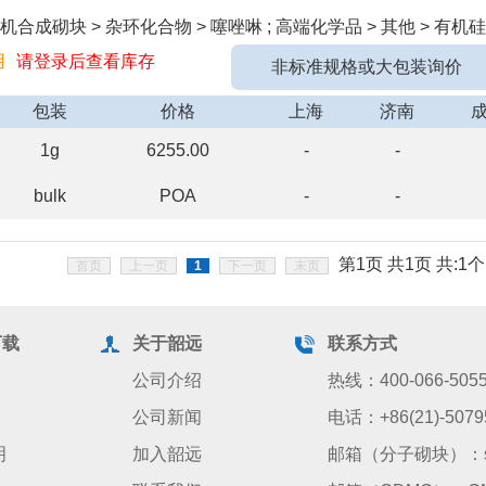
合成砌块 > 杂环化合物 > 噻唑啉 ; 高端化学品 > 其他 > 有机硅
用
请登录后查看库存
非标准规格或大包装询价
包装
价格
上海
济南
1g
6255.00
-
-
bulk
POA
-
-
第1页 共1页 共:1个
首页
上一页
1
下一页
末页
下载
关于韶远
联系方式
公司介绍
热线：400-066-505
公司新闻
电话：+86(21)-5079
明
加入韶远
邮箱（分子砌块）：sale