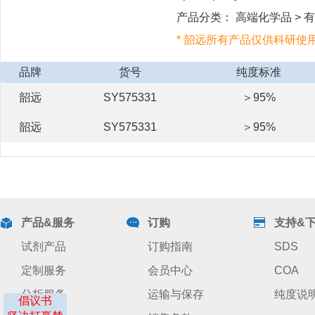
产品分类： 高端化学品 > 有机
* 韶远所有产品仅供科研使
品牌
货号
纯度标准
韶远
SY575331
＞95%
韶远
SY575331
＞95%
产品&服务
订购
支持&
试剂产品
订购指南
SDS
定制服务
会员中心
COA
分析服务
运输与保存
纯度说
倡议书