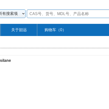
关于韶远
购物车（
0
）
silane