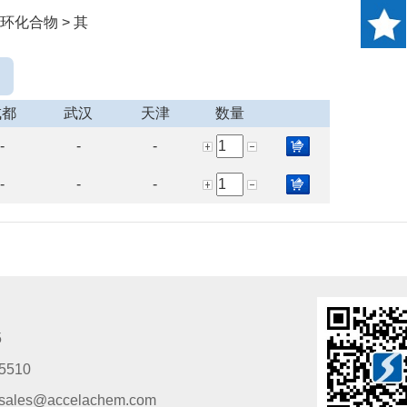
环化合物 > 其
成都
武汉
天津
数量
-
-
-
-
-
-
5
5510
s@accelachem.com