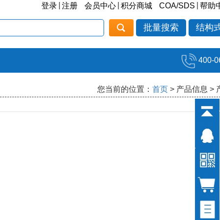
|
|
|
登录
注册
会员中心
积分商城
COA/SDS
帮助
批量搜索
结构
400-0
您当前的位置：
首页
> 产品信息 >