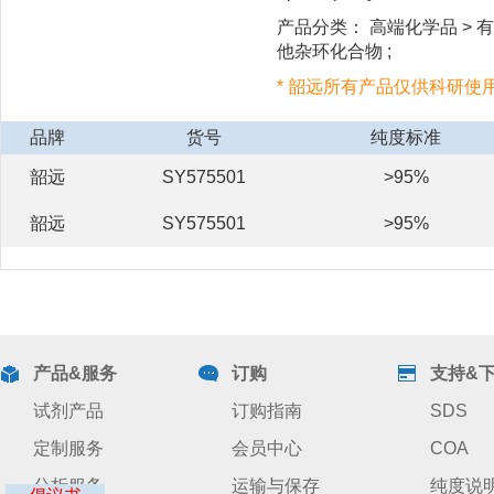
产品分类： 高端化学品 > 有机
他杂环化合物 ;
* 韶远所有产品仅供科研使
品牌
货号
纯度标准
韶远
SY575501
>95%
韶远
SY575501
>95%
产品&服务
订购
支持&
试剂产品
订购指南
SDS
定制服务
会员中心
COA
分析服务
运输与保存
纯度说