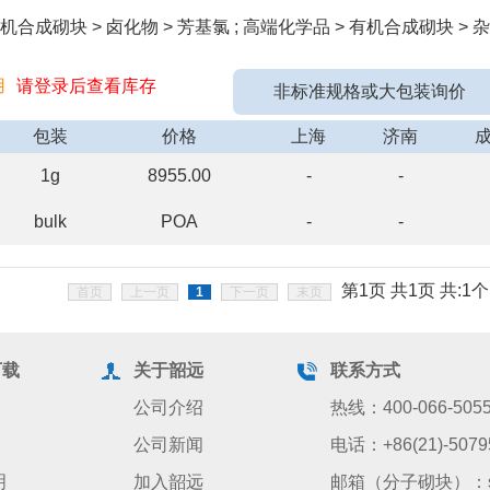
合成砌块 > 卤化物 > 芳基氯 ; 高端化学品 > 有机合成砌块 > 杂
用
请登录后查看库存
非标准规格或大包装询价
包装
价格
上海
济南
1g
8955.00
-
-
bulk
POA
-
-
第1页 共1页 共:1个
首页
上一页
1
下一页
末页
下载
关于韶远
联系方式
公司介绍
热线：400-066-505
公司新闻
电话：+86(21)-5079
明
加入韶远
邮箱（分子砌块）：sale