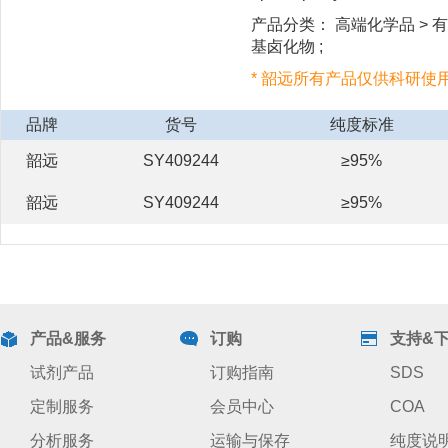
产品分类： 高端化学品 > 有机
基卤化物 ;
* 韶远所有产品仅供科研使
品牌
货号
纯度标准
韶远
SY409244
≥95%
韶远
SY409244
≥95%
产品&服务
订购
支持&
试剂产品
订购指南
SDS
定制服务
会员中心
COA
分析服务
运输与保存
纯度说