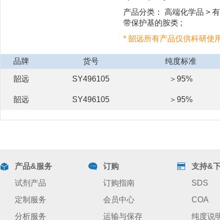
产品分类： 高端化学品 > 有机
带保护基的胺类 ;
* 韶远所有产品仅供科研使
品牌
货号
纯度标准
韶远
SY496105
＞95%
韶远
SY496105
＞95%
产品&服务
订购
支持&
试剂产品
订购指南
SDS
定制服务
会员中心
COA
分析服务
运输与保存
纯度说