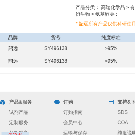
产品分类： 高端化学品 > 有
衍生物 > 氨基醇类 ;
* 韶远所有产品仅供科研使
品牌
货号
纯度标准
韶远
SY496138
>95%
韶远
SY496138
>95%
产品&服务
订购
支持&
试剂产品
订购指南
SDS
定制服务
会员中心
COA
分析服务
运输与保存
纯度说