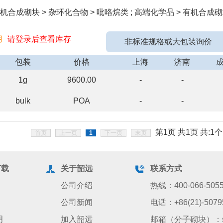
机合成砌块 > 杂环化合物 > 吡咯烷类 ; 高端化学品 > 有机合成砌
用
请登录后查看库存
非标准规格或大包装询价
包装
价格
上海
济南
1g
9600.00
-
-
bulk
POA
-
-
第1页 共1页 共:1个
首页
上一页
1
下一页
末页
下载
关于韶远
联系方式
公司介绍
热线：400-066-505
公司新闻
电话：+86(21)-5079
明
加入韶远
邮箱（分子砌块）：sale