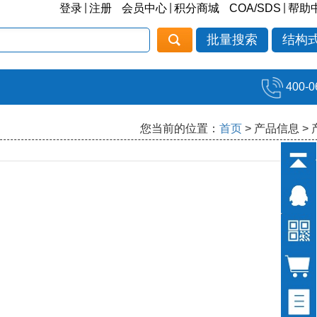
|
|
|
登录
注册
会员中心
积分商城
COA/SDS
帮助
批量搜索
结构
400-0
您当前的位置：
首页
> 产品信息 >