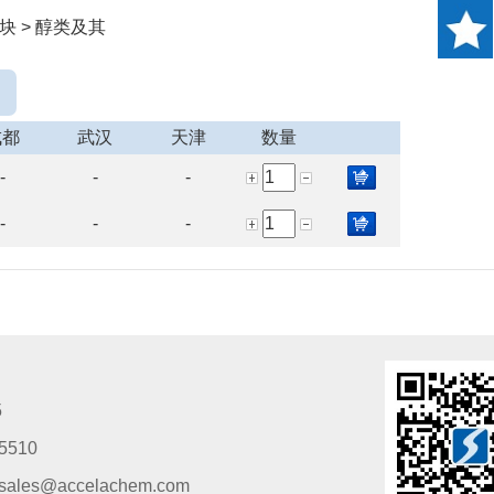
块 > 醇类及其
成都
武汉
天津
数量
-
-
-
-
-
-
5
5510
s@accelachem.com