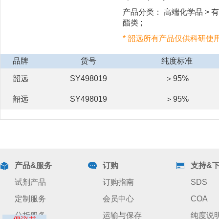
产品分类： 高端化学品 > 有机
酯类 ;
* 韶远所有产品仅供科研使
品牌
货号
纯度标准
韶远
SY498019
＞95%
韶远
SY498019
＞95%
产品&服务
订购
支持&
试剂产品
订购指南
SDS
定制服务
会员中心
COA
分析服务
运输与保存
纯度说