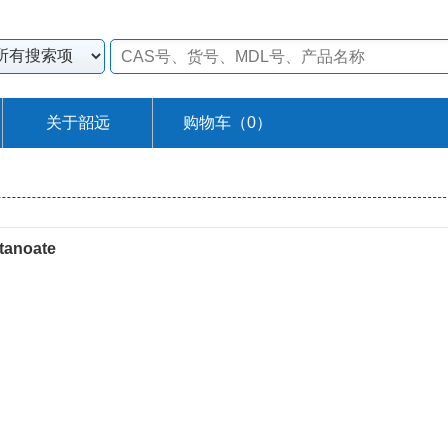
关于韶远
购物车（
0
）
tanoate