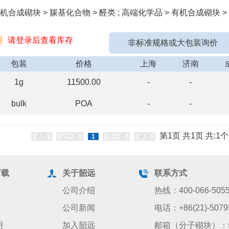
合成砌块 > 羰基化合物 > 醛类 ; 高端化学品 > 有机合成砌块 >
用
请登录后查看库存
非标准规格或大包装询价
包装
价格
上海
济南
1g
11500.00
-
-
bulk
POA
-
-
第1页 共1页 共:1个
首页
上一页
1
下一页
末页
下载
关于韶远
联系方式
公司介绍
热线：400-066-505
公司新闻
电话：+86(21)-5079
明
加入韶远
邮箱（分子砌块）：sale