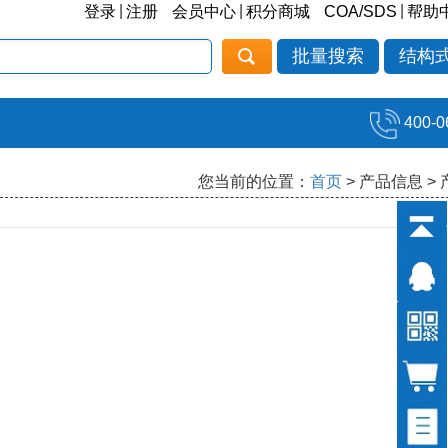
|
|
|
登录
注册
会员中心
积分商城
COA/SDS
帮助
批量搜索
结构
400-0
您当前的位置：
首页
> 产品信息 >