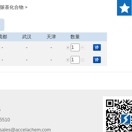
 羰基化合物 >
成都
武汉
天津
数量
-
-
-
-
-
-
5
5510
s@accelachem.com