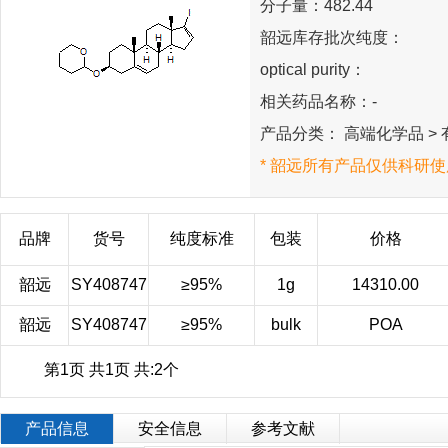
分子量：482.44
韶远库存批次纯度：
optical purity：
相关药品名称：-
产品分类： 高端化学品 > 有
* 韶远所有产品仅供科研使
品牌
货号
纯度标准
包装
价格
韶远
SY408747
≥95%
1g
14310.00
韶远
SY408747
≥95%
bulk
POA
第1页 共1页 共:2个
产品信息
安全信息
参考文献