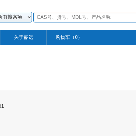
关于韶远
购物车（
0
）
51