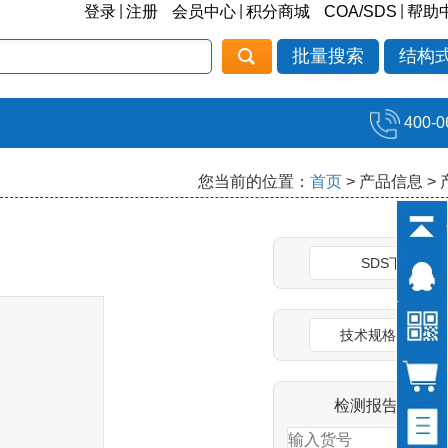
|
|
|
登录
注册
会员中心
积分商城
COA/SDS
帮助
批量搜索
结构
400-0
您当前的位置：
首页
> 产品信息 >
SDS下载
技术规格说明书
检测报告(COA)