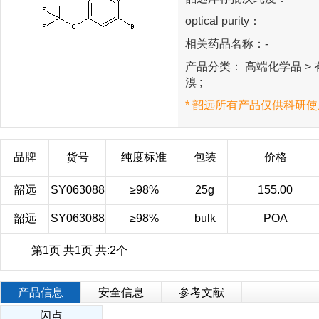
optical purity：
相关药品名称：-
产品分类： 高端化学品 > 有
溴 ;
* 韶远所有产品仅供科研使
品牌
货号
纯度标准
包装
价格
韶远
SY063088
≥98%
25g
155.00
韶远
SY063088
≥98%
bulk
POA
第1页 共1页 共:2个
产品信息
安全信息
参考文献
闪点