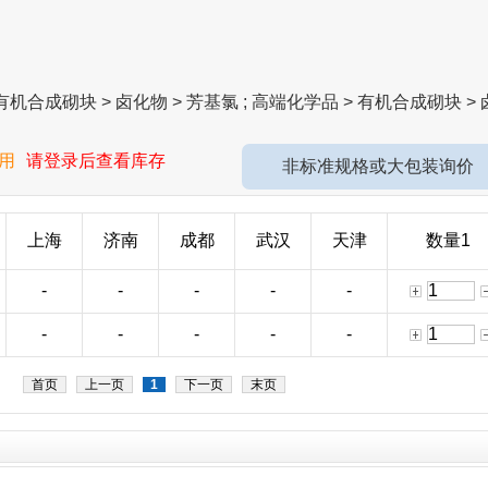
机合成砌块 > 卤化物 > 芳基氯 ; 高端化学品 > 有机合成砌块 > 
用
请登录后查看库存
非标准规格或大包装询价
上海
济南
成都
武汉
天津
数量1
-
-
-
-
-
-
-
-
-
-
首页
上一页
1
下一页
末页