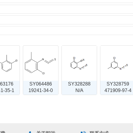
63176
SY064486
SY328288
SY328759
1-35-1
19241-34-0
N/A
471909-97-4