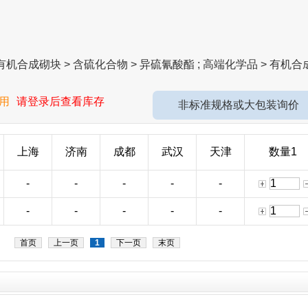
机合成砌块 > 含硫化合物 > 异硫氰酸酯 ; 高端化学品 > 有机合
用
请登录后查看库存
非标准规格或大包装询价
上海
济南
成都
武汉
天津
数量1
-
-
-
-
-
-
-
-
-
-
首页
上一页
1
下一页
末页