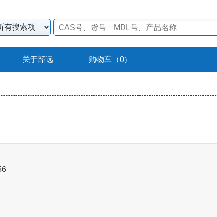
关于韶远
购物车（
0
）
56