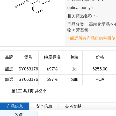
optical purity：
相关药品名称：-
产品分类： 高端化学品 > 有
物 > 芳基氯 ;
* 韶远所有产品仅供科研使
品牌
货号
纯度标准
包装
价格
韶远
SY063176
≥97%
1g
6255.00
韶远
SY063176
≥97%
bulk
POA
第1页 共1页 共:2个
产品信息
安全信息
参考文献
闪点