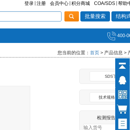
|
|
|
登录
注册
会员中心
积分商城
COA/SDS
帮助
批量搜索
结构
400-0
您当前的位置：
首页
> 产品信息 >
SDS下载
技术规格说明书
检测报告(COA)