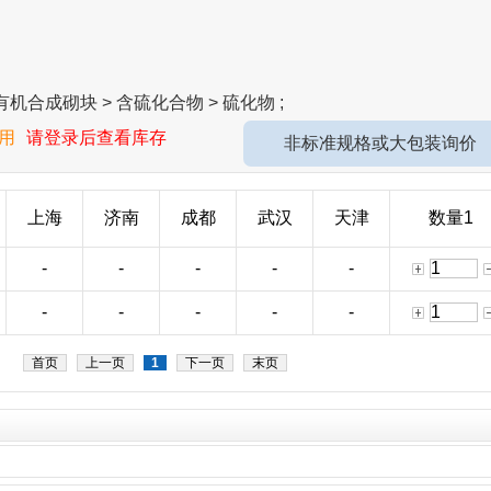
机合成砌块 > 含硫化合物 > 硫化物 ;
用
请登录后查看库存
非标准规格或大包装询价
上海
济南
成都
武汉
天津
数量1
-
-
-
-
-
-
-
-
-
-
首页
上一页
1
下一页
末页