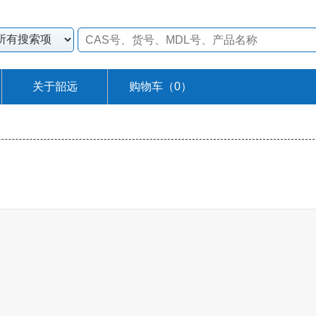
关于韶远
购物车（
0
）