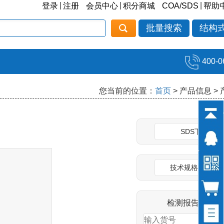
|
|
|
登录
注册
会员中心
积分商城
COA/SDS
帮助
批量搜索
结构
400-0
您当前的位置：
首页
> 产品信息 >
SDS下载
技术规格说明书
检测报告(COA)