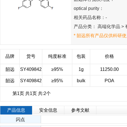
optical purity：
相关药品名称：-
产品分类： 高端化学品 > 有
* 韶远所有产品仅供科研使
品牌
货号
纯度标准
包装
价格
韶远
SY409842
≥95%
1g
11250.00
韶远
SY409842
≥95%
bulk
POA
第1页 共1页 共:2个
产品信息
安全信息
参考文献
闪点