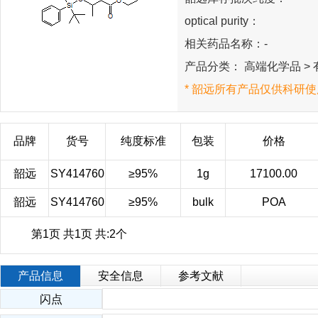
optical purity：
相关药品名称：-
产品分类： 高端化学品 > 有
* 韶远所有产品仅供科研使
品牌
货号
纯度标准
包装
价格
韶远
SY414760
≥95%
1g
17100.00
韶远
SY414760
≥95%
bulk
POA
第1页 共1页 共:2个
产品信息
安全信息
参考文献
闪点