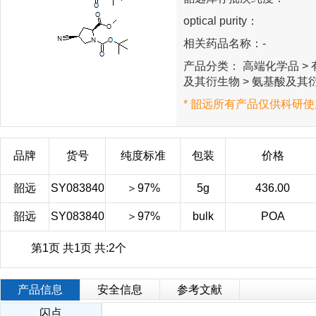
optical purity：
相关药品名称：-
产品分类： 高端化学品 > 有
及其衍生物 > 氨基酸及其衍
* 韶远所有产品仅供科研使
品牌
货号
纯度标准
包装
价格
韶远
SY083840
＞97%
5g
436.00
韶远
SY083840
＞97%
bulk
POA
第1页 共1页 共:2个
产品信息
安全信息
参考文献
闪点