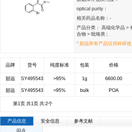
optical purity：
相关药品名称：-
产品分类： 高端化学品 > 有
合物 > 吡咯类 ;
* 韶远所有产品仅供科研使
品牌
货号
纯度标准
包装
价格
韶远
SY495543
>95%
1g
6600.00
韶远
SY495543
>95%
bulk
POA
第1页 共1页 共:2个
产品信息
安全信息
参考文献
闪点