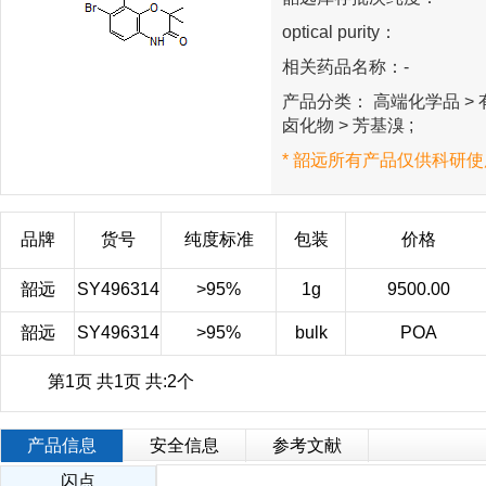
optical purity：
相关药品名称：-
产品分类： 高端化学品 > 
卤化物 > 芳基溴 ;
* 韶远所有产品仅供科研使
品牌
货号
纯度标准
包装
价格
韶远
SY496314
>95%
1g
9500.00
韶远
SY496314
>95%
bulk
POA
第1页 共1页 共:2个
产品信息
安全信息
参考文献
闪点