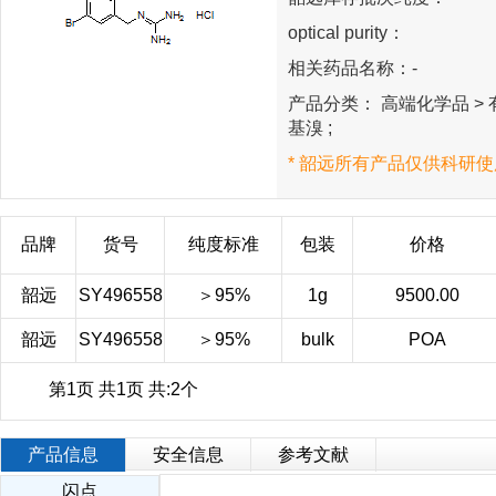
optical purity：
相关药品名称：-
产品分类： 高端化学品 > 有
基溴 ;
* 韶远所有产品仅供科研使
品牌
货号
纯度标准
包装
价格
韶远
SY496558
＞95%
1g
9500.00
韶远
SY496558
＞95%
bulk
POA
第1页 共1页 共:2个
产品信息
安全信息
参考文献
闪点