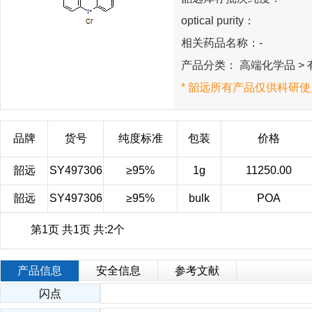
optical purity：
相关药品名称：-
产品分类： 高端化学品 > 
* 韶远所有产品仅供科研使
品牌
货号
纯度标准
包装
价格
韶远
SY497306
≥95%
1g
11250.00
韶远
SY497306
≥95%
bulk
POA
第1页 共1页 共:2个
产品信息
安全信息
参考文献
闪点