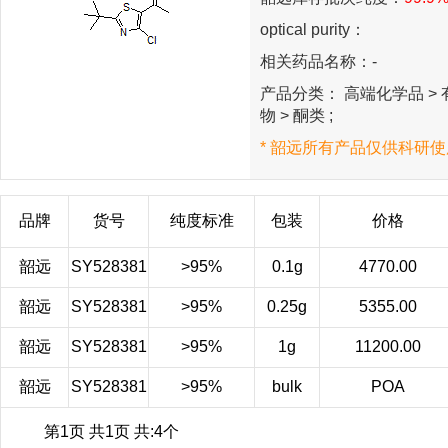
optical purity：
相关药品名称：-
产品分类： 高端化学品 > 有
物 > 酮类 ;
* 韶远所有产品仅供科研使
品牌
货号
纯度标准
包装
价格
韶远
SY528381
>95%
0.1g
4770.00
韶远
SY528381
>95%
0.25g
5355.00
韶远
SY528381
>95%
1g
11200.00
韶远
SY528381
>95%
bulk
POA
第1页 共1页 共:4个