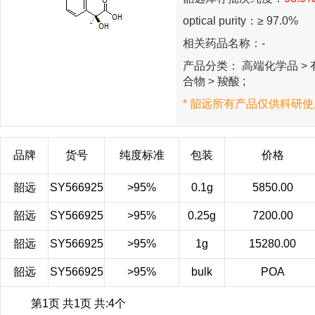
optical purity：≥ 97.0%
相关药品名称：-
产品分类： 高端化学品 > 有
合物 > 羧酸 ;
* 韶远所有产品仅供科研使
品牌
货号
纯度标准
包装
价格
韶远
SY566925
>95%
0.1g
5850.00
韶远
SY566925
>95%
0.25g
7200.00
韶远
SY566925
>95%
1g
15280.00
韶远
SY566925
>95%
bulk
POA
第1页 共1页 共:4个