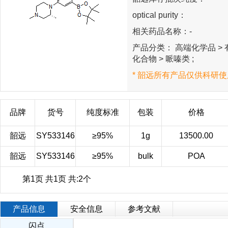
optical purity：
相关药品名称：-
产品分类： 高端化学品 > 有
化合物 > 哌嗪类 ;
* 韶远所有产品仅供科研使
品牌
货号
纯度标准
包装
价格
韶远
SY533146
≥95%
1g
13500.00
韶远
SY533146
≥95%
bulk
POA
第1页 共1页 共:2个
产品信息
安全信息
参考文献
闪点