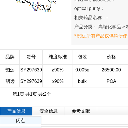
optical purity：
相关药品名称：-
产品分类： 高端化学品 > 
* 韶远所有产品仅供科研使
品牌
货号
纯度标准
包装
价格
韶远
SY297639
≥90%
0.005g
26500.00
韶远
SY297639
≥90%
bulk
POA
第1页 共1页 共:2个
产品信息
安全信息
参考文献
闪点