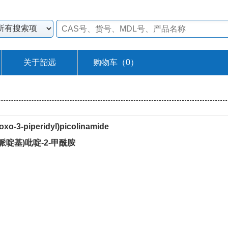
关于韶远
购物车（
0
）
oxo-3-piperidyl)picolinamide
-3-哌啶基)吡啶-2-甲酰胺