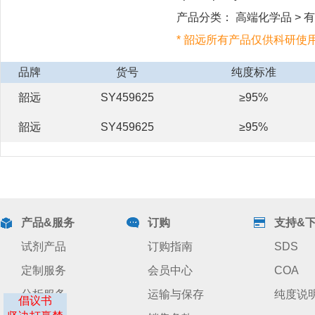
产品分类： 高端化学品 > 有机合
* 韶远所有产品仅供科研使
品牌
货号
纯度标准
韶远
SY459625
≥95%
韶远
SY459625
≥95%
产品&服务
订购
支持&
试剂产品
订购指南
SDS
定制服务
会员中心
COA
分析服务
运输与保存
纯度说
倡议书