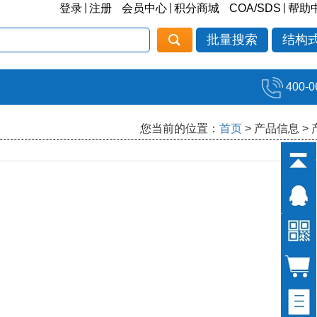
|
|
|
登录
注册
会员中心
积分商城
COA/SDS
帮助
批量搜索
结构
400-0
您当前的位置：
首页
> 产品信息 >