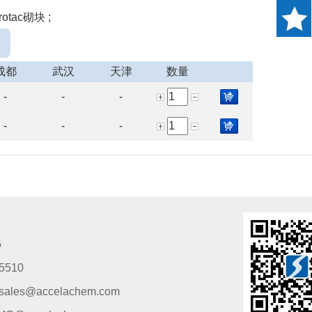
tac砌块 ;
成都
武汉
天津
数量
-
-
-
-
-
-
5
5510
s@accelachem.com