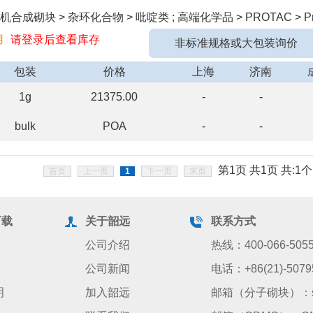
成砌块 > 杂环化合物 > 吡啶类 ; 高端化学品 > PROTAC > Pro
用
请登录后查看库存
非标准规格或大包装询价
包装
价格
上海
济南
1g
21375.00
-
-
bulk
POA
-
-
第1页 共1页 共:1个
首页
上一页
1
下一页
末页
下载
关于韶远
联系方式
公司介绍
热线：400-066-505
公司新闻
电话：+86(21)-5079
明
加入韶远
邮箱（分子砌块）：sale