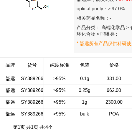
optical purity：≥ 97.0%
相关药品名称：-
产品分类： 高端化学品 > 有
环化合物 > 吗啉类 ;
* 韶远所有产品仅供科研使
品牌
货号
纯度标准
包装
价格
韶远
SY389266
>95%
0.1g
331.00
韶远
SY389266
>95%
0.25g
662.00
韶远
SY389266
>95%
1g
2300.00
韶远
SY389266
>95%
bulk
POA
第1页 共1页 共:4个