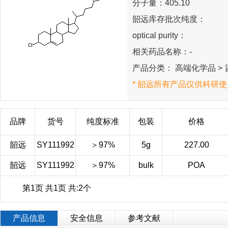
分子量：405.10
韶远库存批次纯度：
optical purity：
相关药品名称：-
产品分类： 高端化学品 > 甾
* 韶远所有产品仅供科研使
品牌
货号
纯度标准
包装
价格
韶远
SY111992
＞97%
5g
227.00
韶远
SY111992
＞97%
bulk
POA
第1页 共1页 共:2个
产品信息
安全信息
参考文献