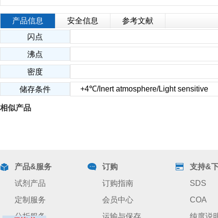
产品信息
安全信息
参考文献
闪点
沸点
密度
+4℃/Inert atmosphere/Light sensitive
储存条件
相似产品
产品&服务
订购
支持&
试剂产品
订购指南
SDS
定制服务
会员中心
COA
分析服务
运输与保存
纯度说