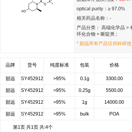
optical purity：≥ 97.0%
相关药品名称：-
产品分类： 高端化学品 > 有
环化合物 > 哌啶类 ;
* 韶远所有产品仅供科研使
品牌
货号
纯度标准
包装
价格
韶远
SY452912
>95%
0.1g
3300.00
韶远
SY452912
>95%
0.25g
5500.00
韶远
SY452912
>95%
1g
14000.00
韶远
SY452912
>95%
bulk
POA
第1页 共1页 共:4个