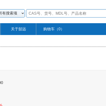
关于韶远
购物车（
0
）
90
7%