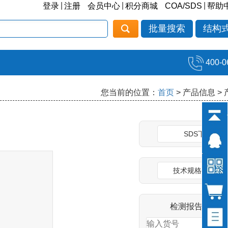
|
|
|
登录
注册
会员中心
积分商城
COA/SDS
帮助
批量搜索
结构
400-0
您当前的位置：
首页
> 产品信息 >
SDS下载
技术规格说明书
检测报告(COA)