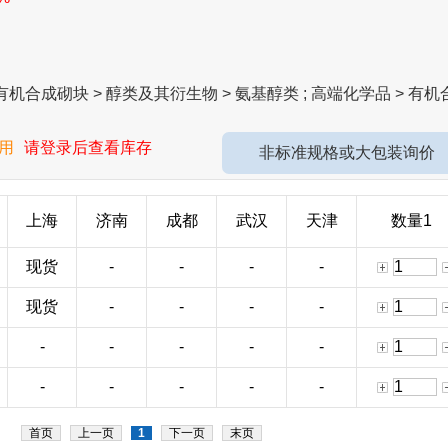
机合成砌块 > 醇类及其衍生物 > 氨基醇类 ; 高端化学品 > 有机
用
请登录后查看库存
非标准规格或大包装询价
上海
济南
成都
武汉
天津
数量1
现货
-
-
-
-
现货
-
-
-
-
-
-
-
-
-
-
-
-
-
-
首页
上一页
1
下一页
末页