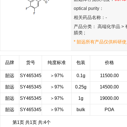
optical purity：
相关药品名称：-
产品分类： 高端化学品 > 有
腈类 ;
* 韶远所有产品仅供科研使
品牌
货号
纯度标准
包装
价格
韶远
SY465345
＞97%
0.1g
11500.00
韶远
SY465345
＞97%
0.25g
14500.00
韶远
SY465345
＞97%
1g
19000.00
韶远
SY465345
＞97%
bulk
POA
第1页 共1页 共:4个