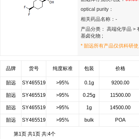
optical purity：
相关药品名称：-
产品分类： 高端化学品 > 有
基卤化物 ;
* 韶远所有产品仅供科研使
品牌
货号
纯度标准
包装
价格
韶远
SY465519
>95%
0.1g
9200.00
韶远
SY465519
>95%
0.25g
11500.00
韶远
SY465519
>95%
1g
14500.00
韶远
SY465519
>95%
bulk
POA
第1页 共1页 共:4个