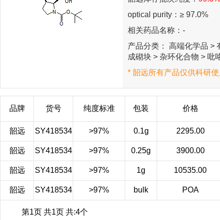
optical purity：≥ 97.0%
相关药品名称：-
产品分类： 高端化学品 > 
成砌块 > 杂环化合物 > 吡咯
* 韶远所有产品仅供科研使
品牌
货号
纯度标准
包装
价格
韶远
SY418534
>97%
0.1g
2295.00
韶远
SY418534
>97%
0.25g
3900.00
韶远
SY418534
>97%
1g
10535.00
韶远
SY418534
>97%
bulk
POA
第1页 共1页 共:4个