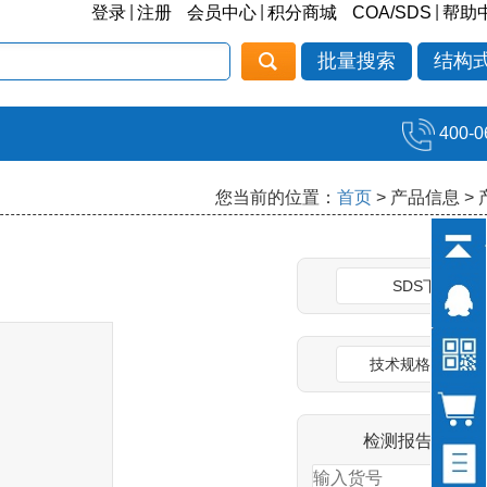
|
|
|
登录
注册
会员中心
积分商城
COA/SDS
帮助
批量搜索
结构
400-0
您当前的位置：
首页
> 产品信息 >
SDS下载
技术规格说明书
检测报告(COA)