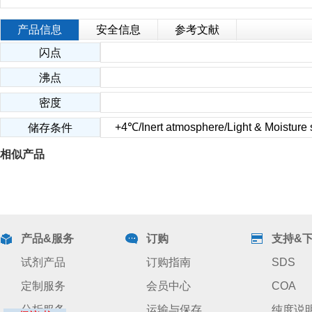
产品信息
安全信息
参考文献
闪点
沸点
密度
+4℃/Inert atmosphere/Light & Moisture s
储存条件
相似产品
产品&服务
订购
支持&
试剂产品
订购指南
SDS
定制服务
会员中心
COA
分析服务
运输与保存
纯度说