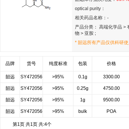
optical purity：
相关药品名称：-
产品分类： 高端化学品 > 有
物 > 亚胺 ;
* 韶远所有产品仅供科研使
品牌
货号
纯度标准
包装
价格
韶远
SY472056
>95%
0.1g
3300.00
韶远
SY472056
>95%
0.25g
4750.00
韶远
SY472056
>95%
1g
9500.00
韶远
SY472056
>95%
bulk
POA
第1页 共1页 共:4个