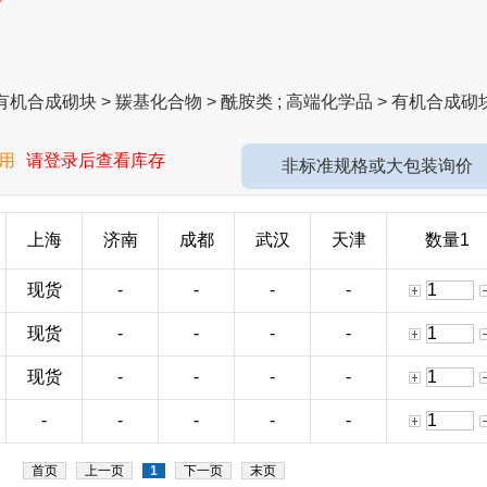
机合成砌块 > 羰基化合物 > 酰胺类 ; 高端化学品 > 有机合成砌
用
请登录后查看库存
非标准规格或大包装询价
上海
济南
成都
武汉
天津
数量1
现货
-
-
-
-
现货
-
-
-
-
现货
-
-
-
-
-
-
-
-
-
首页
上一页
1
下一页
末页