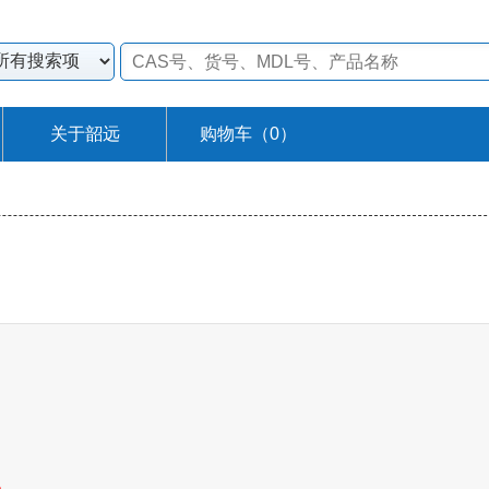
关于韶远
购物车（
0
）
%