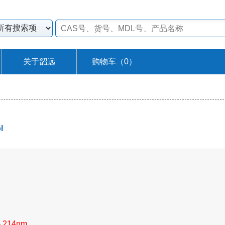
关于韶远
购物车（
0
）
l
% 214nm