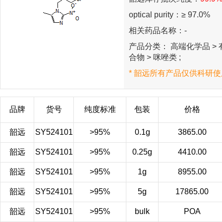
optical purity：≥ 97.0%
相关药品名称：-
产品分类： 高端化学品 > 有
合物 > 咪唑类 ;
* 韶远所有产品仅供科研使
品牌
货号
纯度标准
包装
价格
韶远
SY524101
>95%
0.1g
3865.00
韶远
SY524101
>95%
0.25g
4410.00
韶远
SY524101
>95%
1g
8955.00
韶远
SY524101
>95%
5g
17865.00
韶远
SY524101
>95%
bulk
POA