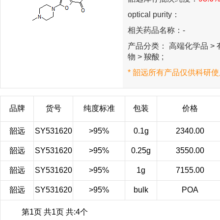
optical purity：
相关药品名称：-
产品分类： 高端化学品 > 有
物 > 羧酸 ;
* 韶远所有产品仅供科研使
品牌
货号
纯度标准
包装
价格
韶远
SY531620
>95%
0.1g
2340.00
韶远
SY531620
>95%
0.25g
3550.00
韶远
SY531620
>95%
1g
7155.00
韶远
SY531620
>95%
bulk
POA
第1页 共1页 共:4个