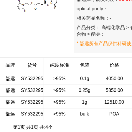
optical purity：
相关药品名称：-
产品分类： 高端化学品 > 有
合物 > 酯类 ;
* 韶远所有产品仅供科研使
品牌
货号
纯度标准
包装
价格
韶远
SY532295
>95%
0.1g
4050.00
韶远
SY532295
>95%
0.25g
5850.00
韶远
SY532295
>95%
1g
12510.00
韶远
SY532295
>95%
bulk
POA
第1页 共1页 共:4个