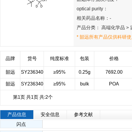
optical purity：
相关药品名称：-
产品分类： 高端化学品 > 甾
* 韶远所有产品仅供科研使
品牌
货号
纯度标准
包装
价格
韶远
SY236340
≥95%
0.25g
7692.00
韶远
SY236340
≥95%
bulk
POA
第1页 共1页 共:2个
产品信息
安全信息
参考文献
闪点