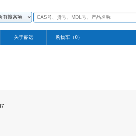
关于韶远
购物车（
0
）
47