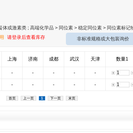
体或激素类 ; 高端化学品 > 同位素 > 稳定同位素 > 同位素标记物
用
请登录后查看库存
非标准规格或大包装询价
上海
济南
成都
武汉
天津
数量1
-
-
-
-
-
-
-
-
-
-
首页
上一页
1
下一页
末页