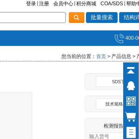
|
|
|
登录
注册
会员中心
积分商城
COA/SDS
帮助
批量搜索
结构
400-0
您当前的位置：
首页
> 产品信息 >
SDS下载
技术规格说明书
检测报告(COA)